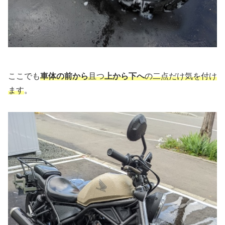
ここでも
車体の前から
且つ
上から下へ
の二点だけ気を付け
ます
。