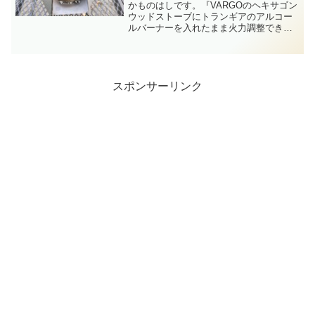
るのか試してみた
かものはしです。『VARGOのヘキサゴン
ウッドストーブにトランギアのアルコー
ルバーナーを入れたまま火力調整できる
のか』を試してみたのでご紹介します。
つまりどういうことかと言うとこのカッ
チョイイVARGOのヘキサゴンウッドスト
ーブに…これまた...
スポンサーリンク