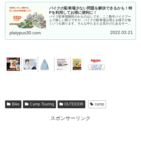
バイクの駐車場少ない問題を解決できるかも！特
Pを利用してお得に便利に！
バイク駐車場難民のかものはしです。ここ数年バイクブー
ムで嬉しい限りですが、バイクの駐車場は増える様子が無
くいつも困ります。そんな中たまたま見かけたあるサービ
スが『バイク駐車場少ない問題』を解決する糸口になるの
では？と感じました。それが駐車場...
2022.03.21
platypus30.com
Bike
Camp Touring
OUTDOOR
camp
スポンサーリンク