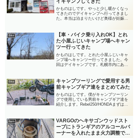
イキャンプしてきた
かものはしです。やっと少し暖かくなっ
てきたのでデイキャンプへ行ってきまし
た。本当は泊まりたいけど奥様が妊娠中
でお迎えに行かなければいけないのでし
ばらくはデイキャンプです。今回は安平
町にある『ファミリーパーク追分オート
【車・バイク乗り入れOK】とれ
Bike
キャンプ場』に行ってきま...
た小屋ふじいキャンプ場へキャン
ツー行ってきた
かものはしです。とれた小屋ふじいキャ
ンプ場へキャンツー行ってきました。今
回はデイキャンプです。札幌市内にある
キャンプ場なので気軽に行ける、その割
に広くてとっても良かったですよ～場所
藍の道沿いにあります。受付・料金今回
キャンプツーリングで愛用する男
Bike
はデイキャンプで1000...
前キャンプギア達をまとめてみた
かものはしです。僕がキャンプツーリン
グで使用している男前キャンプギア達を
紹介します。Rebel250/HONDAまずはキ
ャンプツーリングでは欠かせない相棒か
ら。HONDAのレブル250です。このバイ
クに一目惚れして、免許を取る前に購入
VARGOのヘキサゴンウッドスト
Item
しまし...
ーブにトランギアのアルコールバ
ーナーを入れたまま火力調整でき