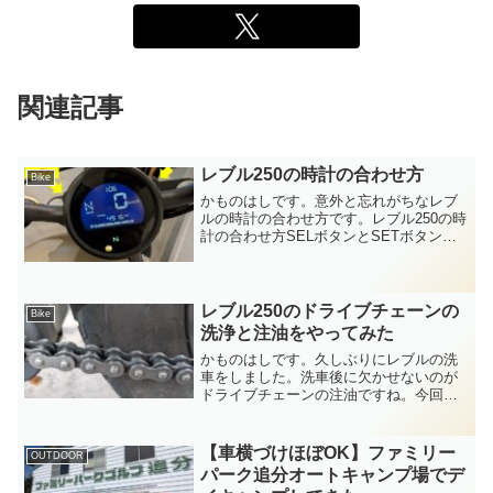
関連記事
レブル250の時計の合わせ方
Bike
かものはしです。意外と忘れがちなレブ
ルの時計の合わせ方です。レブル250の時
計の合わせ方SELボタンとSETボタンを
同時長押し左のSELボタンと右のSETボ
タンを同時に長押し。12時間表示か24時
間表示かの設定24時間表示（24hr）か
12...
レブル250のドライブチェーンの
Bike
洗浄と注油をやってみた
かものはしです。久しぶりにレブルの洗
車をしました。洗車後に欠かせないのが
ドライブチェーンの注油ですね。今回は
自分でやってみたので手順をご紹介しま
す。素人作業ですが少しでも参考になれ
ば幸いです。ちなみに洗車手順はこちら
【車横づけほぼOK】ファミリー
OUTDOOR
から。注油タイミングまず...
パーク追分オートキャンプ場でデ