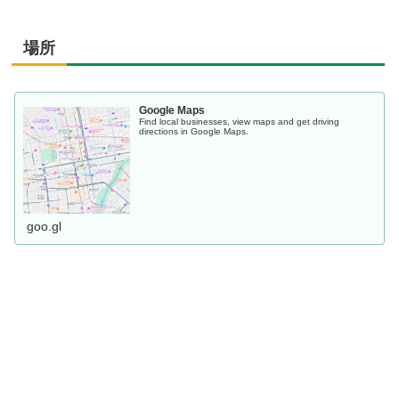
場所
Google Maps
Find local businesses, view maps and get driving
directions in Google Maps.
goo.gl