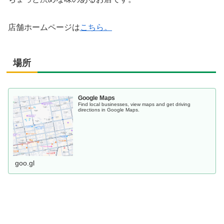
店舗ホームページは
こちら。
場所
Google Maps
Find local businesses, view maps and get driving
directions in Google Maps.
goo.gl