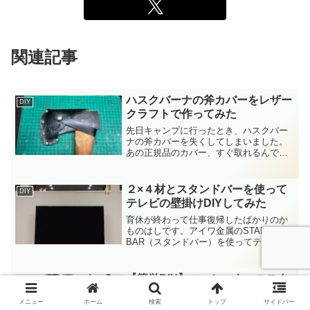
関連記事
ハスクバーナの斧カバーをレザー
DIY
クラフトで作ってみた
先日キャンプに行ったとき、ハスクバー
ナの斧カバーを失くしてしまいました。
あの正規品のカバー、すぐ取れるんです
よね…笑いくら探しても見つからなかっ
たので、レザークラフトで作ってみるこ
とにしました！まず革を切り出します。
２×４材とスタンドバーを使って
DIY
刃のカバー部分：約21c...
テレビの壁掛けDIYしてみた
育休が終わって仕事復帰したばかりのか
ものはしです。アイワ金属のSTAND
BAR（スタンドバー）を使ってテレビを
壁掛けしてみました。テレビを壁掛けす
ると、リビングが広く感じられるし掃除
はしやすいし最高です。スタンドバーを
【簡単DIY】コーヒーキャニスタ
DIY
使った僕なりのテレビ...
ーをオシャレで便利にリメイク！
メニュー
ホーム
検索
トップ
サイドバー
購入日や豆の種類をメモできる！