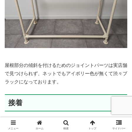
屋根部分の傾斜を付けるためのジョイントパーツは実店舗
で見つけられず、ネットでもアイボリー色が無くて渋々ブ
ラックになっております。
接着
組み立てただけだとグラグラして安定感があまりありませ
メニュー
ホーム
検索
トップ
サイドバー